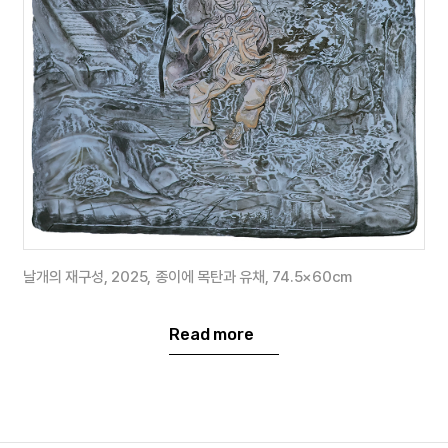
2024 <
뭉툭한 오망성
>,
그어떤 갤러리
,
청주
2023 <
낙엽은 빗물에 젖고
이야기는 실물에 젖는다
>,
청주미술창작스튜디오
,
청주
날개의 재구성, 2025, 종이에 목탄과 유채, 74.5×60cm
작가노트
Read more
인물을 중심으로
풍경이 뒤섞인 그림을 그린다
.
일상에서 보여지는 형상을 조각 내거나
임의로 배치시킨