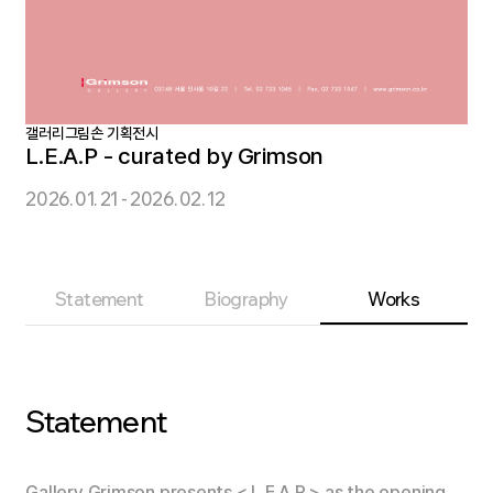
갤러리그림손 기획전시
L.E.A.P - curated by Grimson
2026. 01. 21 - 2026. 02. 12
Statement
Biography
Works
Statement
Gallery Grimson
presents
< L.E.A.P >
as the opening