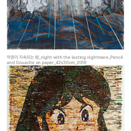
아름다움
(
美
)
이 숨겨져 있다
.
미
(
美
)
는 가상의 테두리 밖을 보는 순간 다가온다
.
선이 미가 되는
순간은
악몽이 지속되는 밤_night with the lasting nightmare_Pencil
and Gouache on paper_42x30cm_2019
존재의 가상성을
깨닫는 순간이고
,
전환의 순간이며
,
실재를 경험하는 순간이다
.
평평한 대지에
만물이 생멸하듯
끊임없이 선을
긋고
,
쌓아 올려 무한의 표면이 되길 바란다
.