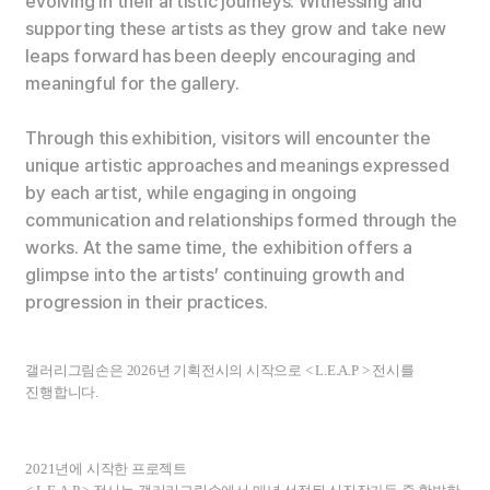
evolving in their artistic journeys. Witnessing and
supporting these artists as they grow and take new
leaps forward has been deeply encouraging and
meaningful for the gallery.
Through this exhibition, visitors will encounter the
unique artistic approaches and meanings expressed
by each artist, while engaging in ongoing
communication and relationships formed through the
works. At the same time, the exhibition offers a
glimpse into the artists’ continuing growth and
progression in their practices.
갤러리그림손은
2026
년 기획전시의 시작으로
< L.E.A.P >
전시를
진행합니다
.
2021
년에 시작한 프로젝트