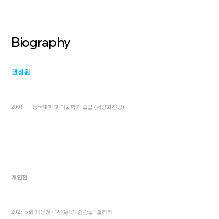
Biography
권성원
2001
동국대학교 미술학과 졸업
(
서양화전공
)
개인전
2025
5
회 개인전
/ ‘
선
(
線
)
의 순간들
’
갤러리