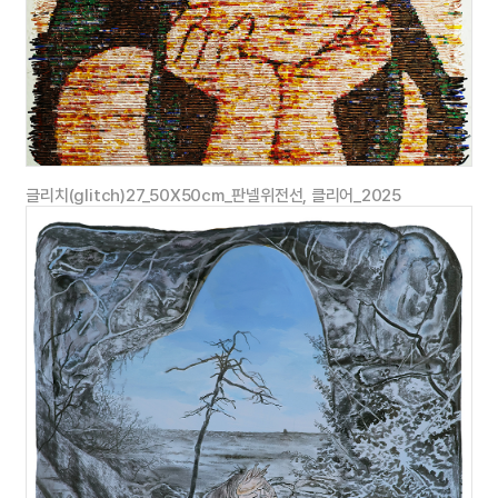
김동우
글리치(glitch)27_50X50cm_판넬위전선, 클리어_2025
충북대학교조형예술학과서양화전공졸업
2021 (
학사
)
개인전
2025 <
분신
>
프로젝트 스페이스 우민
.
청주