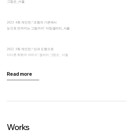
그림손
_
서울
2023
4
회 개인전
/‘
조형의 기본에서
눈으로 만져지는 그림까지
’
아팅갤러리
_
서울
2022
3
회 개인전
/‘
선과 도형으로
다다른 회화의 자의식
’
갤러리 그림손
_
서울
Read more
2021
‘Unstable Balance’
필름포럼 갤러리
_
서울
2020
2
회 개인전
/
갤러리 이즈
_
서울
2010
1
회 개인전
/
제이갤러리
_
서울
Works