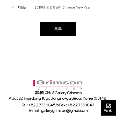
다음글
2019년 설 연휴 공지 Chinese New Year
목록
갤러리 그림손
Gallery Grimson
Add : 22, Insadong 10gil, Jongno-gu Seoul, Korea (03148)
Tel : +82 2 733 1045/6
Fax : +82 2 733 1047
E-mail : gallerygrimson@gmail.com
문의하기