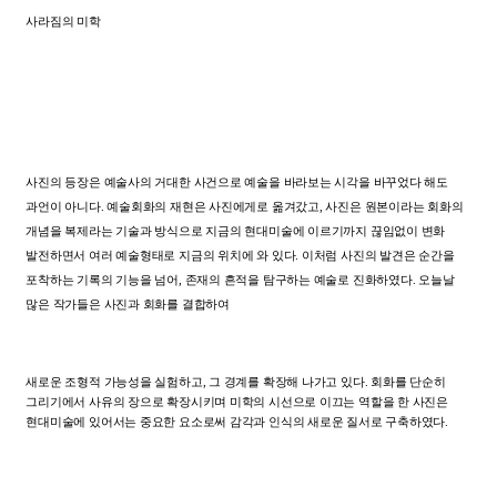
사라짐의
미학
사진의
등장은
예술사의
거대한
사건으로
예술을
바라보는
시각을
바꾸었다
해도
과언이
아니다
.
예술회화의
재현은
사진에게로
옮겨갔고
,
사진은
원본이라는
회화의
개념을
복제라는
기술과
방식으로
지금의
현대미술에
이르기까지
끊임없이
변화
발전하면서
여러
예술형태로
지금의
위치에
와
있다
.
이처럼
사진의
발견은
순간을
포착하는
기록의
기능을
넘어
,
존재의
흔적을
탐구하는
예술로
진화하였다
.
오늘날
많은
작가들은
사진과
회화를
결합하여
새로운
조형적
가능성을
실험하고
,
그
경계를
확장해
나가고
있다
.
회화를
단순히
그리기에서
사유의
장으로
확장시키며
미학의
시선으로
이끄는
역할을
한
사진은
현대미술에
있어서는
중요한
요소로써
감각과
인식의
새로운
질서로
구축하였다
.