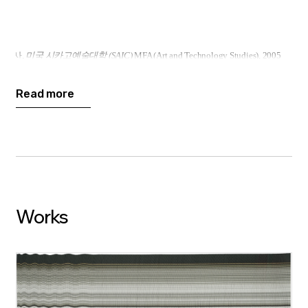
술석사
,
미국 시카고예술대학
(SAIC)
MFA (Art and Technology Studies), 2005
Read more
학석사
,
미국 얼바인 캘리포니아대학교
(UC Irvine)
MS (Arts, Computation Engineer
08
Works
전시