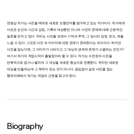
전병삼
작가는
사진을
매개로
새로운
조형언어를
탐구하고
있는
작가이다
.
작가에게
사진은
순간의
시간과
감정
,
기록의
대상뿐만
아니라
사진의
존재에
대해
근본적인
질문을
던지고
있다
.
우리는
사진을
보면서
기억과
추억
,
그
당시의
감정
,
온도
,
색을
느낄
수
있다
.
그것은
사진
속
이미지에
대한
관계가
존재한다는
의미이다
.
하지만
사진을
접는다면
,
그
이미지가
사라지고
그
대상의
관계와
존재가
소멸되는
것인가
?
여기서
작가의
작업시작이
출발점이라
할
수
있다
.
작가는
수천장의
사진을
반복적으로
접거나
펼치며
그
대상을
새로운
형상으로
전환한다
.
하지만
새로운
대상을
만들려는데
그
목적이
있는
것이
아니다
.
끊임없이
같은
사진을
접는
행위자체에서
작가는
작업의
근본을
찾고자
한다
.
Biography