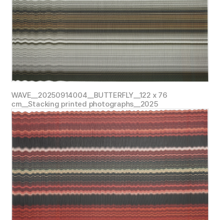
인전
)
NITAS
WAVE__20250914004__BUTTERFLY__122 x 76
대전
) @ MCM Haus Museum,
서울
,
한국
, 2025
cm__Stacking printed photographs__2025
SIDE
대전
) @ Dragon City,
서울
,
한국
, 2024
SMOMENT
대전
) @
그림손갤러리
,
서울
,
한국
, 2023