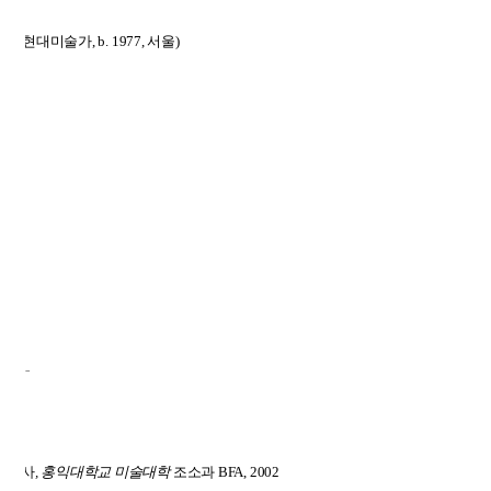
삼
(
현대미술가
, b. 1977,
서울
)
술학사
,
홍익대학교 미술대학
조소과
BFA, 2002