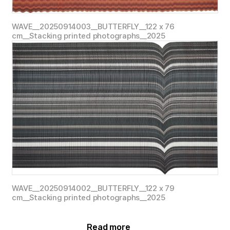
WAVE__20250914003__BUTTERFLY__122 x 76
cm__Stacking printed photographs__2025
FOLD
대전
) @
두남재아트센터
,
서울
,
한국
, 2023
DREAM
(
개인전
) @ Global Expo,
바르샤바
,
폴란드
, 2022
e Stage
(
초대전
) @
아트스페이스 호화
,
서울
,
한국
, 2022
WAVE__20250914002__BUTTERFLY__122 x 79
cm__Stacking printed photographs__2025
DREAM in Seoul
(
개인전
) @
슈페리어갤러리
,
서울
,
한국
, 2022
Read more